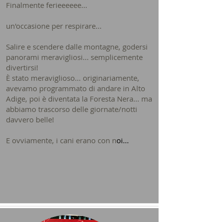
Finalmente ferieeeeee...
un'occasione per respirare...
Salire e scendere dalle montagne, godersi
panorami meravigliosi... semplicemente
divertirsi!
È stato meraviglioso... originariamente,
avevamo programmato di andare in Alto
Adige, poi è diventata la Foresta Nera... ma
abbiamo trascorso delle giornate/notti
davvero belle!
E ovviamente, i cani erano con n
oi...