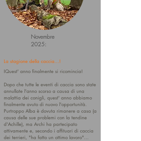
Novembre
2025:
La stagione della caccia...!
I
Quest' anno finalmente si ricomincia!
Dopo che tutte le eventi di caccia sono state
annullate l'anno scorso a causa di una
malattia dei conigli, quest' anno abbiamo
finalmente avuto di nuovo l'opportunità.
Purtroppo Alba è dovuta rimanere a casa (a
causa delle sue problemi con la tendine
d'Achille), ma Archi ha partecipato
attivamente e, secondo i affituari di caccia
dei terrieri, "ha fatto un ottimo lavoro"...