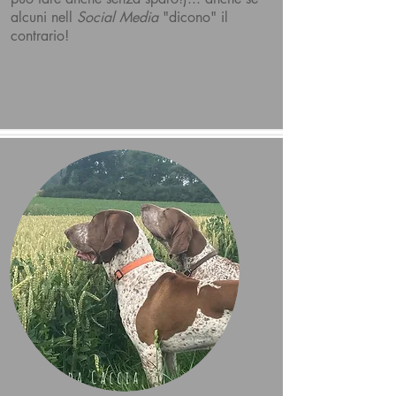
alcuni nell
Social Media
"dicono" il
contrario!