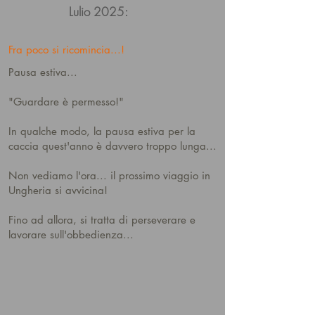
Lulio 2025:
Fra poco si ricomincia...!
Pausa estiva...
"Guardare è permesso!"
In qualche modo, la pausa estiva per la
caccia quest'anno è davvero troppo lunga...
Non vediamo l'ora... il prossimo viaggio in
Ungheria si avvicina!
Fino ad allora, si tratta di perseverare e
lavorare sull'obbedienza...