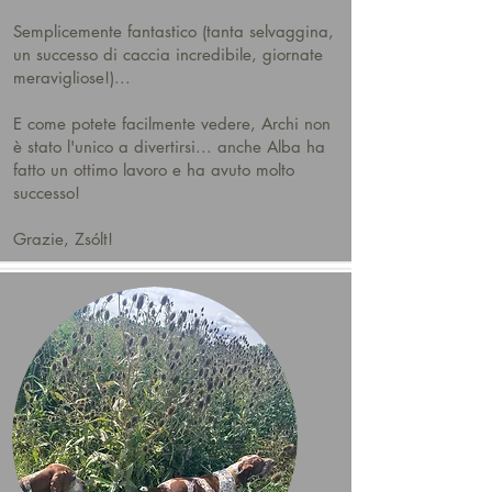
Semplicemente fantastico (tanta selvaggina,
un successo di caccia incredibile, giornate
meravigliose!)...
E come potete facilmente vedere, Archi non
è stato l'unico a divertirsi... anche Alba ha
fatto un ottimo lavoro e ha avuto molto
successo!
Grazie, Zsólt!