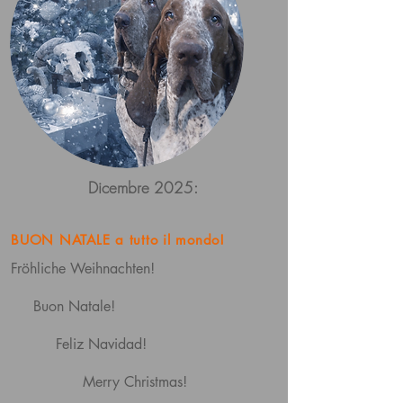
Dicembre 2025:
BUON NATALE a tutto il mondo!
Fröhliche Weihnachten!
Buon Natale!
Feliz Navidad!
Merry Christmas!