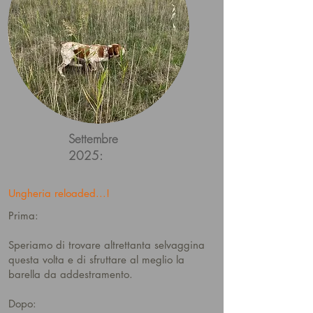
Settembre
2025:
Ungheria reloaded...!
Prima:
Speriamo di trovare altrettanta selvaggina
questa volta e di sfruttare al meglio la
barella da addestramento.
Dopo: