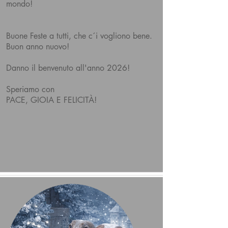
mondo!
Buone Feste a tutti, che c´i vogliono bene.
Buon anno nuovo!
Danno il benvenuto all'anno 2026!
Speriamo con
PACE, GIOIA E FELICITÀ!