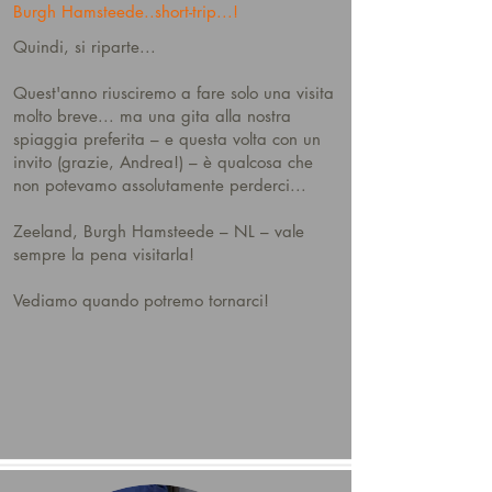
Burgh Hamsteede..short-trip...!
Quindi, si riparte...
Quest'anno riusciremo a fare solo una visita
molto breve... ma una gita alla nostra
spiaggia preferita – e questa volta con un
invito (grazie, Andrea!) – è qualcosa che
non potevamo assolutamente perderci...
Zeeland, Burgh Hamsteede – NL – vale
sempre la pena visitarla!
Vediamo quando potremo tornarci!