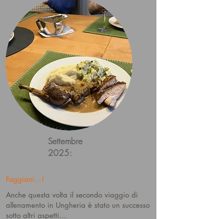
Settembre
2025:
Faggiani...!
Anche questa volta il secondo viaggio di
allenamento in Ungheria è stato un successo
sotto altri aspetti...