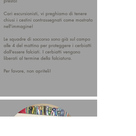
presto!
Cari escursionisti, vi preghiamo di tenere
chiusi i cestini contrassegnati come mostrato
nell'immagine!
Le squadre di soccorso sono già sul campo
alle 4 del mattino per proteggere i cerbiatti
dall'essere falciati. I cerbiatti vengono
liberati al termine della falciatura.
Per favore, non apriteli!