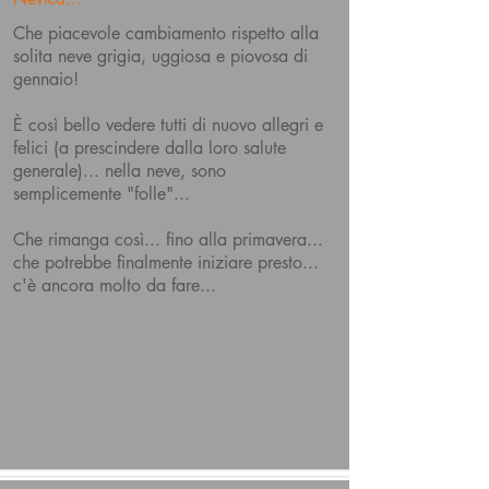
Che piacevole cambiamento rispetto alla
solita neve grigia, uggiosa e piovosa di
gennaio!
È così bello vedere tutti di nuovo allegri e
felici (a prescindere dalla loro salute
generale)... nella neve, sono
semplicemente "folle"...
Che rimanga così... fino alla primavera...
che potrebbe finalmente iniziare presto...
c'è ancora molto da fare...