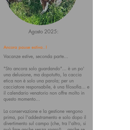
Agosto 2025:
Ancora pause estiva..!
Vacanze estive, seconda parte...
"Sto ancora solo guardando"... è un po'
una delusione, ma dopotutto, la caccia
etica non è solo una parola; per un
cacciatore responsabile, è una filosofia... e
il calendario venatorio non offre molto in
questo momento...
La conservazione e la gestione vengono
prima, poi l'addestramento e solo dopo il
divertimento sul campo (che, tra l'altro, si
può fare anche senza sparo!)... anche se