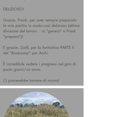
DELIZIOSO!
Grazie, Frank, per aver sempre preparato
la mia partita in modo così delizioso (ottima
divisione del lavoro... io "genero" e Frank
"prepara")!
E grazie, Zsólt, per la fantastica PARTE II
del "Bootcamp" per Archi.
È incredibile vedere i progressi nel giro di
pochi giorni/un anno.
Ci piacerebbe tornare di nuovo!