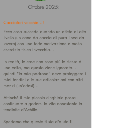
Ottobre 2025:
Cacciatori vecchie...!
Ecco cosa succede quando un atleta di alto
livello (un cane da caccia di pura linea da
lavoro) con una forte motivazione e molto
esercizio fisico invecchia...
In realtà, le cose non sono più le stesse di
una volta, ma questo viene ignorato...
quindi "la mia padrona" deve proteggere i
miei tendini e le sue articolazioni con altri
mezzi (un'ortesi)...
Affinché il mio piccolo cinghiale possa
continuare a godersi la vita nonostante la
tendinite d'Achille.
Speriamo che questo ti sia d'aiuto!!!