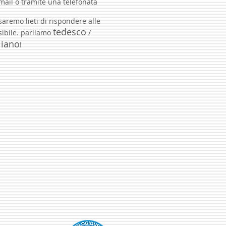
-mail o tramite una telefonata
saremo lieti di rispondere alle
tedesco
sibile. parliamo
/
liano
!