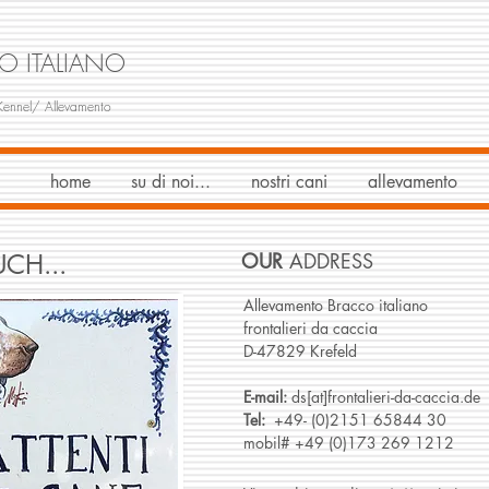
O ITALIANO
Kennel/ Allevamento
home
su di noi...
nostri cani
allevamento
UCH...
OUR
ADDRESS
Allevamento Bracco italiano
frontalieri da caccia
D-47829 Krefeld
E-mail:
ds[at]frontalieri-da-caccia.de
Tel:
+49- (0)2151 65844 30
mobil# +49 (0)173 269 1212