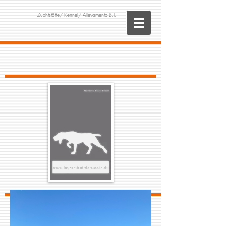
Zuchtstätte/
Kennel/ Allevamento B.I.
BRACCO ITALIANO